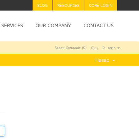
BLOG
RESOURCES
CORE LOGIN
SERVICES
OUR COMPANY
CONTACT US
Sepeti Görüntüle (
0
)
Giriş
Dil seçin
Hesap