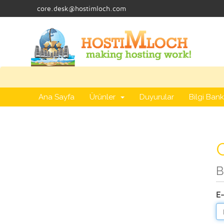
core.desk@hostimloch.com
Ana Sayfa
Ürünler
Duyurular
Bilgi Bank
G
B
E-